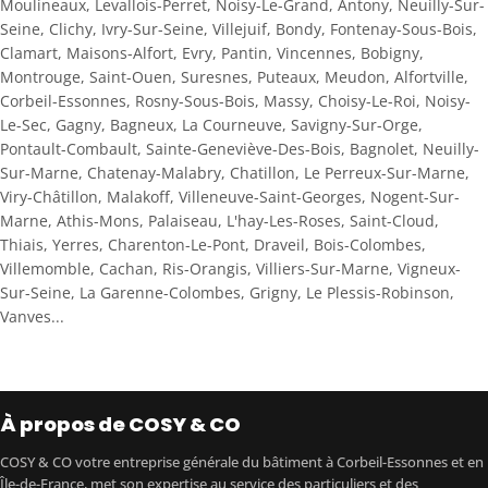
Moulineaux, Levallois-Perret, Noisy-Le-Grand, Antony, Neuilly-Sur-
Seine, Clichy, Ivry-Sur-Seine, Villejuif, Bondy, Fontenay-Sous-Bois,
Clamart, Maisons-Alfort, Evry, Pantin, Vincennes, Bobigny,
Montrouge, Saint-Ouen, Suresnes, Puteaux, Meudon, Alfortville,
Corbeil-Essonnes, Rosny-Sous-Bois, Massy, Choisy-Le-Roi, Noisy-
Le-Sec, Gagny, Bagneux, La Courneuve, Savigny-Sur-Orge,
Pontault-Combault, Sainte-Geneviève-Des-Bois, Bagnolet, Neuilly-
Sur-Marne, Chatenay-Malabry, Chatillon, Le Perreux-Sur-Marne,
Viry-Châtillon, Malakoff, Villeneuve-Saint-Georges, Nogent-Sur-
Marne, Athis-Mons, Palaiseau, L'hay-Les-Roses, Saint-Cloud,
Thiais, Yerres, Charenton-Le-Pont, Draveil, Bois-Colombes,
Villemomble, Cachan, Ris-Orangis, Villiers-Sur-Marne, Vigneux-
Sur-Seine, La Garenne-Colombes, Grigny, Le Plessis-Robinson,
Vanves...
à propos de COSY & CO
COSY & CO votre entreprise générale du bâtiment à Corbeil-Essonnes et en
Île-de-France, met son expertise au service des particuliers et des