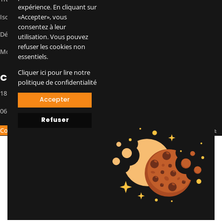
expérience. En cliquant sur
Isolation et façade
«Accepter», vous
consentez à leur
Démolition et curage
utilisation. Vous pouvez
refuser les cookies non
Montions légales
essentiels.
Cliquer ici pour lire notre
Contact
politique de confidentialité
18 rue Gustave Eiffel, 91100 Corbeil-Essonnes
Accepter
06 99 86 83 82
Refuser
Copyright 2025 ©
EVAPI Bâtiment
Défiler vers le haut